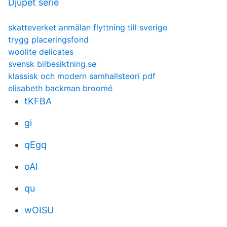
Djupet serie
skatteverket anmälan flyttning till sverige
trygg placeringsfond
woolite delicates
svensk bilbesiktning.se
klassisk och modern samhallsteori pdf
elisabeth backman broomé
tKFBA
gi
qEgq
oAl
qu
wOISU