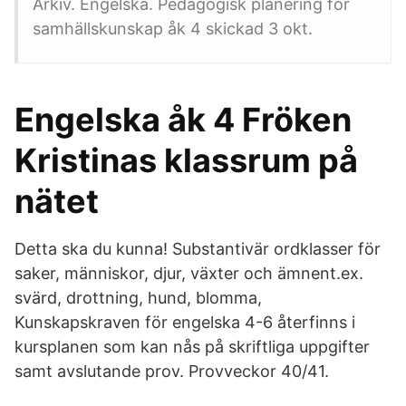
Arkiv. Engelska. Pedagogisk planering för
samhällskunskap åk 4 skickad 3 okt.
Engelska åk 4 Fröken
Kristinas klassrum på
nätet
Detta ska du kunna! Substantiv​​är ordklasser för ​
saker, människor, djur, växter och ämnen​t.ex.
svärd, drottning, hund, blomma,
Kunskapskraven för engelska 4-6 återfinns i
kursplanen som kan nås på skriftliga uppgifter
samt avslutande prov. Provveckor 40/41.