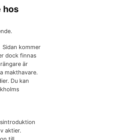
e hos
ende.
det Sidan kommer
er dock finnas
prängare är
sta makthavare.
ier. Du kan
ckholms
rsintroduktion
v aktier.
n till