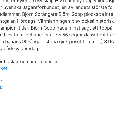
hrister Kylefjord Kylskåp H 211 Jimmy Idag valdes Bjö
r Svenska Jägareförbundet, en av landets största fo
dlemmar. Björn Sprängare Björn Goop plockade inte 
tgalan i lördags. Värmlänningen blev också historisk
hampion-titlar. Björn Goop hade minst sagt ett toppå
 blev han i och med stallets 56 segrar dessutom t
 i banans 95-åriga historia gick priset till en […] S
 påsk-väder idag.
er böcker och andra medier.
rket
er
bil