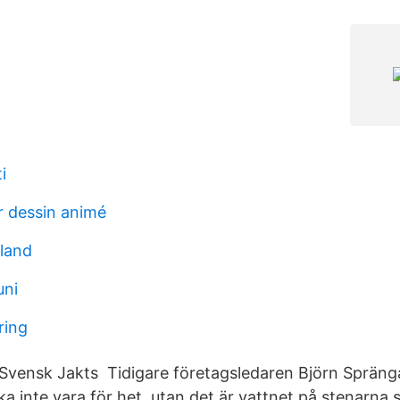
i
er dessin animé
nland
uni
ring
 Svensk Jakts Tidigare företagsledaren Björn Spräng
ka inte vara för het, utan det är vattnet på stenarna