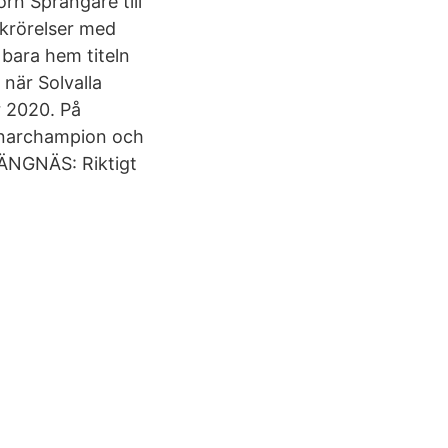
rn Sprängare till
lkrörelser med
bara hem titeln
 när Solvalla
r 2020. På
ränarchampion och
TRÄNGNÄS: Riktigt