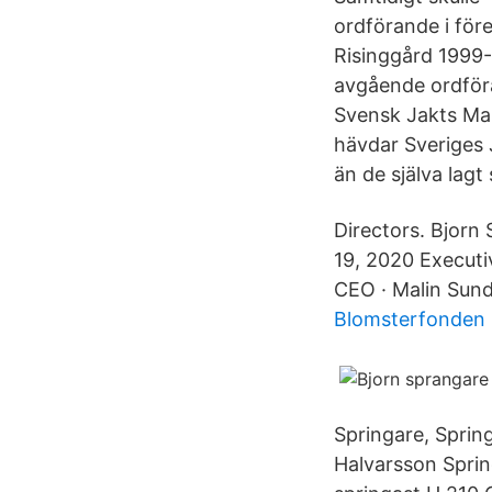
ordförande i för
Risinggård 1999-
avgående ordföra
Svensk Jakts Mart
hävdar Sveriges J
än de själva lagt
Directors. Bjor
19, 2020 Executi
CEO · Malin Sundv
Blomsterfonden 
Springare, Sprin
Halvarsson Sprin