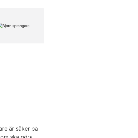
are är säker på
 som ska göra