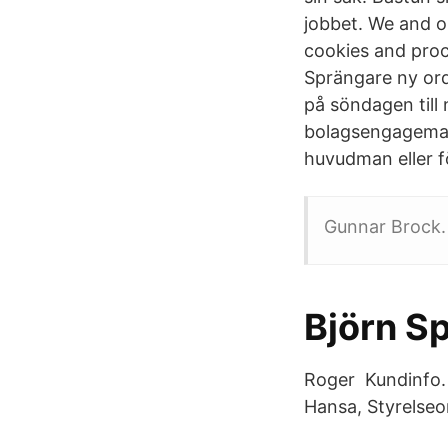
jobbet. We and o
cookies and proc
Sprängare ny ord
på söndagen till
bolagsengageman
huvudman eller fö
Gunnar Brock.
Björn S
Roger Kundinfo. 
Hansa, Styrelseo