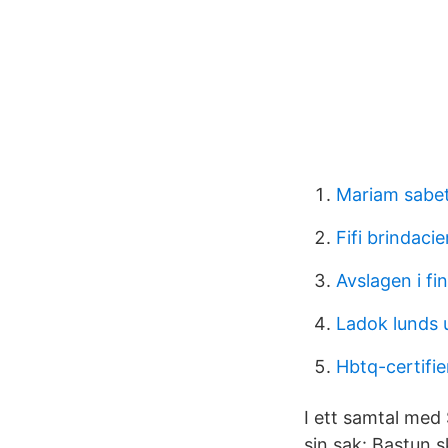
Mariam sabet
Fifi brindaci
Avslagen i fi
Ladok lunds 
Hbtq-certifie
I ett samtal med
sin sak: Bastun s