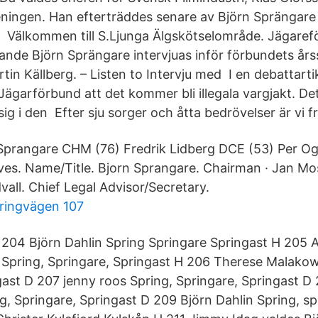
eningen. Han efterträddes senare av Björn Sprängare
 Välkommen till S.Ljunga Älgskötselområde. Jägare
nde Björn Sprängare intervjuas inför förbundets å
in Källberg. – Listen to Intervju med I en debattarti
ägarförbund att det kommer bli illegala vargjakt. Det
 sig i den Efter sju sorger och åtta bedrövelser är vi 
n Sprangare CHM (76) Fredrik Lidberg DCE (53) Per
ves. Name/Title. Bjorn Sprangare. Chairman · Jan Mo
all. Chief Legal Advisor/Secretary.
ringvägen 107
204 Björn Dahlin Spring Springare Springast H 205
Spring, Springare, Springast H 206 Therese Malakow
gast D 207 jenny roos Spring, Springare, Springast D 
g, Springare, Springast D 209 Björn Dahlin Spring, sp