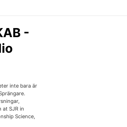
KAB -
io
ter inte bara är
 Sprängare.
ysningar,
 at SJR in
onship Science,