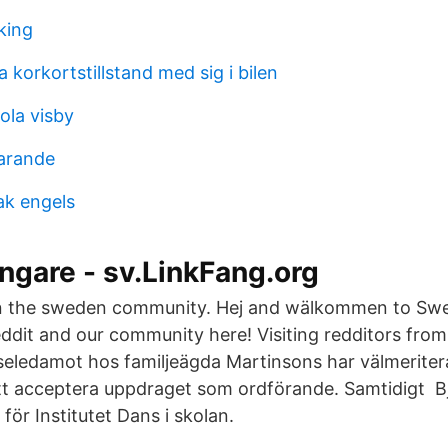
king
korkortstillstand med sig i bilen
ola visby
larande
ak engels
ngare - sv.LinkFang.org
 the sweden community. Hej and wälkommen to Swe
ddit and our community here! Visiting redditors from
lseledamot hos familjeägda Martinsons har välmeriter
tt acceptera uppdraget som ordförande. Samtidigt B
för Institutet Dans i skolan.