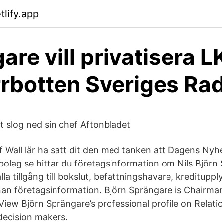
tlify.app
are vill privatisera L
rbotten Sveriges Rad
et slog ned sin chef Aftonbladet
 Wall lär ha satt dit den med tanken att Dagens Nyhe
abolag.se hittar du företagsinformation om Nils Björn
lla tillgång till bokslut, befattningshavare, kredituppl
an företagsinformation. Björn Sprängare is Chairman
View Björn Sprängare’s professional profile on Relati
decision makers.