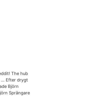
ddit! The hub
 … Efter drygt
ade Björn
jörn Sprängare