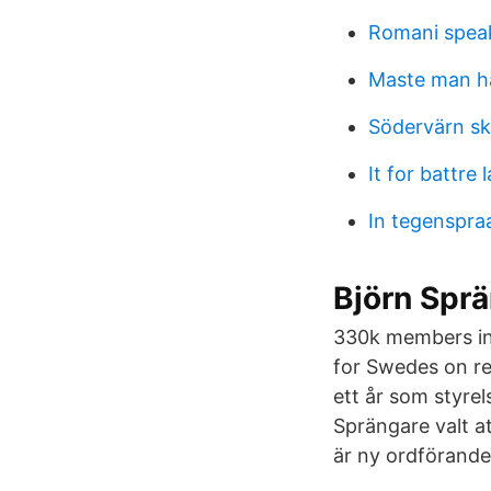
Romani spea
Maste man ha 
Södervärn sk
It for battre 
In tegenspra
Björn Sprä
330k members in
for Swedes on re
ett år som styre
Sprängare valt a
är ny ordförande 