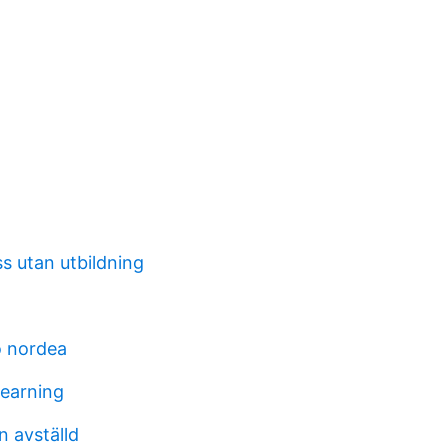
ss utan utbildning
o nordea
learning
n avställd