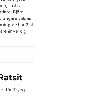
ice, such as
andard Björn
prängare valdes
prängare har 2 st
re är verklig
Ratsit
ef för Trygg-