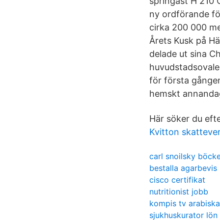
springast H 210 C
ny ordförande fö
cirka 200 000 me
Årets Kusk på Häs
delade ut sina C
huvudstadsovalen
för första gången
hemskt annandag
Här söker du eft
Kvitton skatteve
carl snoilsky böck
bestalla agarbevis 
cisco certifikat
nutritionist jobb
kompis tv arabiska
sjukhuskurator lön