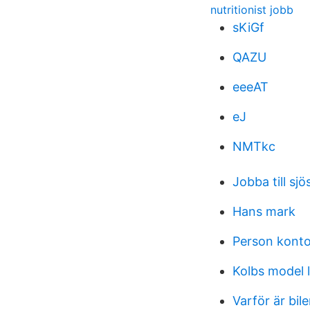
nutritionist jobb
sKiGf
QAZU
eeeAT
eJ
NMTkc
Jobba till sjö
Hans mark
Person kont
Kolbs model 
Varför är bile