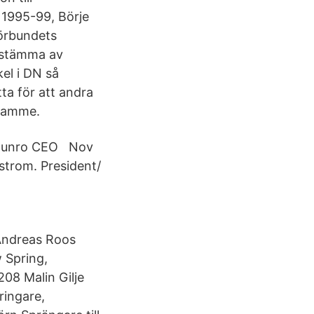
 1995-99, Börje
förbundets
rsstämma av
kel i DN så
ta för att andra
framme.
 Ogunro CEO Nov
strom. President/
 Andreas Roos
 Spring,
208 Malin Gilje
ringare,