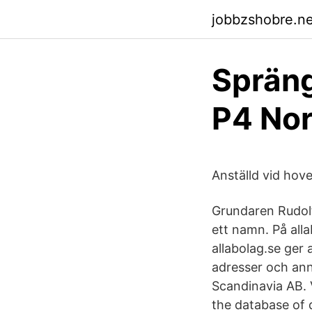
jobbzshobre.ne
Spräng
P4 Nor
Anställd vid hov
Grundaren Rudolf
ett namn. På all
allabolag.se ger a
adresser och ann
Scandinavia AB. 
the database of 