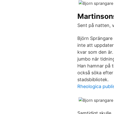
Martinson
Sent på natten, v
Björn Sprängare s
inte att uppdate
kvar som den är. 
jumbo när tidnin
Han hamnar på ti
också söka efter
stadsbibliotek.
Rheologica publi
Samtidigt skulle 